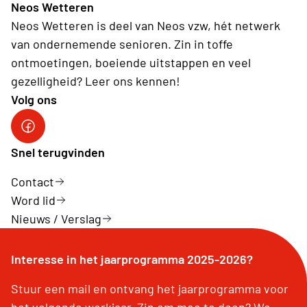
Neos Wetteren
Neos Wetteren is deel van Neos vzw, hét netwerk
van ondernemende senioren. Zin in toffe
ontmoetingen, boeiende uitstappen en veel
gezelligheid? Leer ons kennen!
Volg ons
Snel terugvinden
Contact
Word lid
Nieuws / Verslag
Interesse in het jaarprogramma 2025-2026?
Stuur een mail en ontvang het jaarprogramma voor
het volgende werkjaar. Zin om mee te doen? We