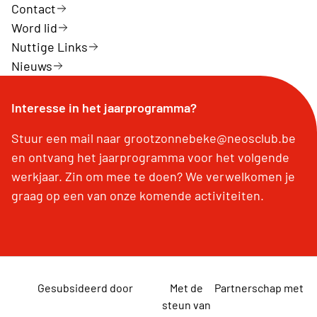
Contact
Word lid
Nuttige Links
Nieuws
Interesse in het jaarprogramma?
Stuur een mail naar grootzonnebeke@neosclub.be
en ontvang het jaarprogramma voor het volgende
werkjaar. Zin om mee te doen? We verwelkomen je
graag op een van onze komende activiteiten.
Gesubsideerd door
Met de
Partnerschap met
steun van