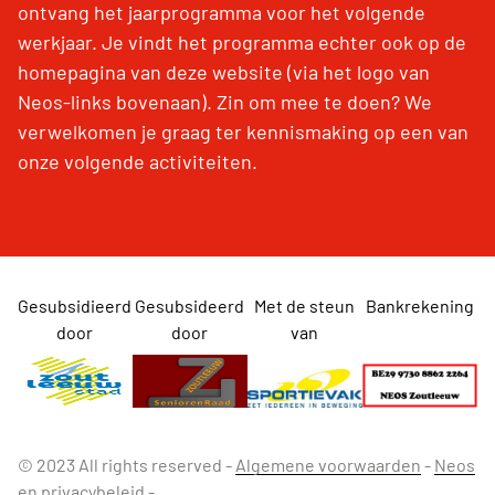
ontvang het jaarprogramma voor het volgende
werkjaar. Je vindt het programma echter ook op de
homepagina van deze website (via het logo van
Neos-links bovenaan). Zin om mee te doen? We
verwelkomen je graag ter kennismaking op een van
onze volgende activiteiten.
Gesubsidieerd
Gesubsideerd
Met de steun
Bankrekening
door
door
van
© 2023 All rights reserved -
Algemene voorwaarden
-
Neos
en privacybeleid
-
...