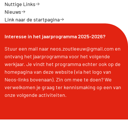
Nuttige Links
Nieuws
Link naar de startpagina
Interesse in het jaarprogramma 2025-2026?
Stuur een mail naar neos.zoutleeuw@gmail.com en
ontvang het jaarprogramma voor het volgende
werkjaar. Je vindt het programma echter ook op de
homepagina van deze website (via het logo van
Neos-links bovenaan). Zin om mee te doen? We
verwelkomen je graag ter kennismaking op een van
onze volgende activiteiten.