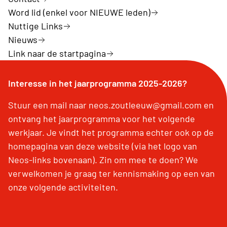
Word lid (enkel voor NIEUWE leden)
Nuttige Links
Nieuws
Link naar de startpagina
Interesse in het jaarprogramma 2025-2026?
Stuur een mail naar neos.zoutleeuw@gmail.com en
ontvang het jaarprogramma voor het volgende
werkjaar. Je vindt het programma echter ook op de
homepagina van deze website (via het logo van
Neos-links bovenaan). Zin om mee te doen? We
verwelkomen je graag ter kennismaking op een van
onze volgende activiteiten.