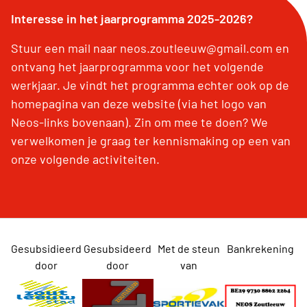
Interesse in het jaarprogramma 2025-2026?
Stuur een mail naar neos.zoutleeuw@gmail.com en
ontvang het jaarprogramma voor het volgende
werkjaar. Je vindt het programma echter ook op de
homepagina van deze website (via het logo van
Neos-links bovenaan). Zin om mee te doen? We
verwelkomen je graag ter kennismaking op een van
onze volgende activiteiten.
Gesubsidieerd
Gesubsideerd
Met de steun
Bankrekening
door
door
van