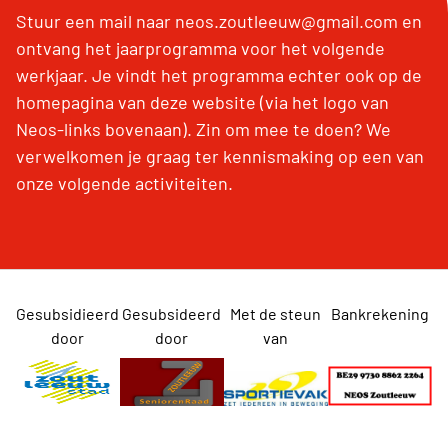
Stuur een mail naar neos.zoutleeuw@gmail.com en
ontvang het jaarprogramma voor het volgende
werkjaar. Je vindt het programma echter ook op de
homepagina van deze website (via het logo van
Neos-links bovenaan). Zin om mee te doen? We
verwelkomen je graag ter kennismaking op een van
onze volgende activiteiten.
Gesubsidieerd
Gesubsideerd
Met de steun
Bankrekening
door
door
van