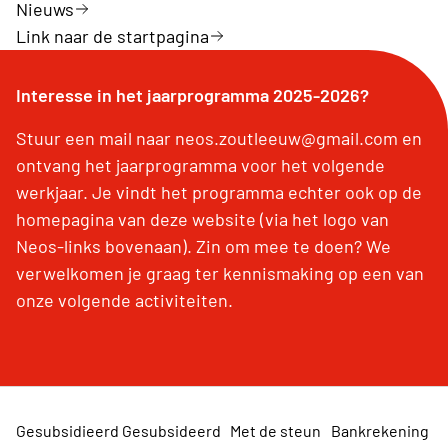
Nieuws
Link naar de startpagina
Interesse in het jaarprogramma 2025-2026?
Stuur een mail naar neos.zoutleeuw@gmail.com en
ontvang het jaarprogramma voor het volgende
werkjaar. Je vindt het programma echter ook op de
homepagina van deze website (via het logo van
Neos-links bovenaan). Zin om mee te doen? We
verwelkomen je graag ter kennismaking op een van
onze volgende activiteiten.
Gesubsidieerd
Gesubsideerd
Met de steun
Bankrekening