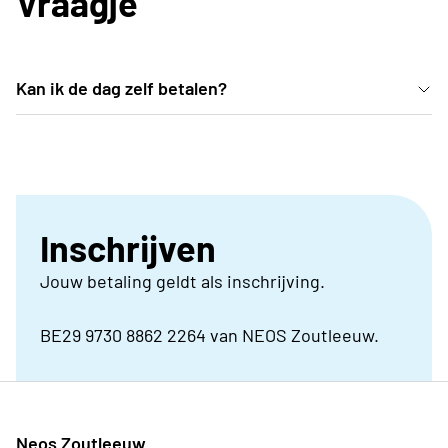
Vraagje
Kan ik de dag zelf betalen?
Dat kan zeker maar om organisatorische redenen
graag een berichtje via neos.zoutleeuw@gmail.com.
Inschrijven
Jouw betaling geldt als inschrijving.
BE29 9730 8862 2264 van NEOS Zoutleeuw.
Neos Zoutleeuw