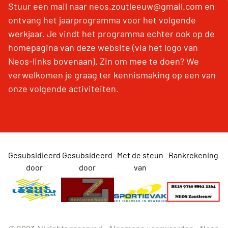
Stuur een mail naar neos.zoutleeuw@gmail.com en
ontvang het jaarprogramma voor het volgende
werkjaar. Je vindt het programma echter ook op de
homepagina van deze website (via het logo van
Neos-links bovenaan). Zin om mee te doen? We
verwelkomen je graag ter kennismaking op een van
onze volgende activiteiten.
Gesubsidieerd
Gesubsideerd
Met de steun
Bankrekening
door
door
van