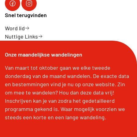
Facebook Neos Bierbeek
Instagram Neos Bierbeek
Snel terugvinden
Word lid
Nuttige Links
Onze maandelijkse wandelingen
Van maart tot oktober gaan we elke tweede
donderdag van de maand wandelen. De exacte data
en bestemmingen vind je nu op onze website. Zin
om mee te wandelen? Hou dan deze data vrij!
Inschrijven kan je van zodra het gedetailleerd
programma gekend is. Waar mogelijk voorzien we
steeds een korte en een lange wandeling.