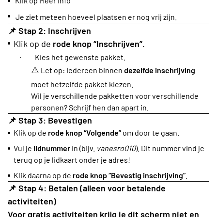
Klik op Meer info
Je ziet meteen hoeveel plaatsen er nog vrij zijn.
📌
Stap 2: Inschrijven
Klik op de
rode knop “Inschrijven”
.
·
Kies het gewenste pakket.
⚠️
Let op: Iedereen binnen
dezelfde inschrijving
moet hetzelfde pakket kiezen.
Wil je verschillende pakketten voor verschillende
personen? Schrijf hen dan apart in.
📌
Stap 3: Bevestigen
Klik op de
rode knop “Volgende”
om door te gaan.
Vul je
lidnummer
in (bijv.
vanesro010
). Dit nummer vind je
terug op je lidkaart onder je adres!
Klik daarna op de
rode knop “Bevestig inschrijving”
.
📌
Stap 4: Betalen (alleen voor betalende
activiteiten)
Voor gratis activiteiten krijg je dit scherm niet en