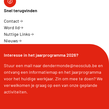
Facebook
Snel terugvinden
Contact
Word lid
Nuttige Links
Nieuws
Interesse in het jaarprogramma 2026?
Stuur een mail naar dendermonde@neosclub.be en
ontvang een informatiemap en het jaarprogramma
voor het huidige werkjaar. Zin om mee te doen? We
verwelkomen je graag op een van onze geplande
activiteiten.