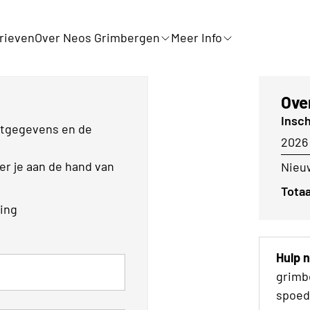
rieven
Over Neos Grimbergen
Meer Info
Ove
Insc
actgegevens en de
2026
eer je aan de hand van
Nieuw
Totaa
ling
Hulp 
grimb
spoed