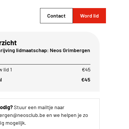
Contact
Word lid
rzicht
hrijving lidmaatschap: Neos Grimbergen
 lid 1
€45
l
€45
nodig?
Stuur een mailtje naar
ergen@neosclub.be en we helpen je zo
ig mogelijk.