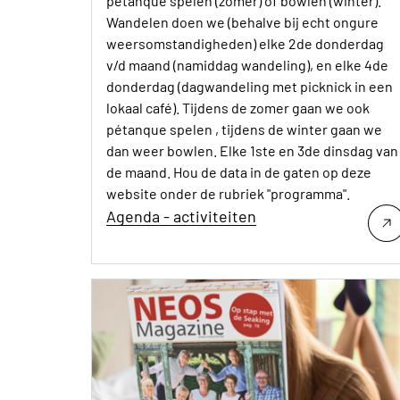
pétanque spelen (zomer) of bowlen (winter).
Wandelen doen we (behalve bij echt ongure
weersomstandigheden) elke 2de donderdag
v/d maand (namiddag wandeling), en elke 4de
donderdag (dagwandeling met picknick in een
lokaal café). Tijdens de zomer gaan we ook
pétanque spelen , tijdens de winter gaan we
dan weer bowlen. Elke 1ste en 3de dinsdag van
de maand. Hou de data in de gaten op deze
website onder de rubriek "programma".
Agenda - activiteiten