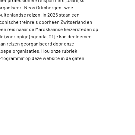
met professionele reispartners. Jaarlijks
organiseert Neos Grimbergen twee
buitenlandse reizen. In 2026 staan een
iconische treinreis doorheen Zwitserland en
een reis naaar de Marokkaanse keizersteden op
de (voorlopige) agenda. Of je kan deelnemen
aan reizen georganiseerd door onze
koepelorganisaties. Hou onze rubriek
'Programma" op deze website in de gaten.