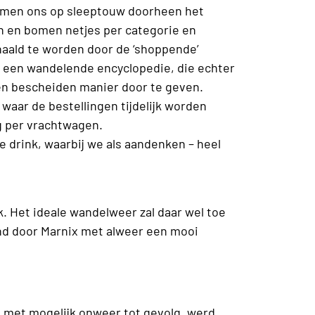
amen ons op sleeptouw doorheen het
en en bomen netjes per categorie en
haald te worden door de ‘shoppende’
s een wandelende encyclopedie, die echter
een bescheiden manier door te geven.
waar de bestellingen tijdelijk worden
g per vrachtwagen.
 drink, waarbij we als aandenken – heel
. Het ideale wandelweer zal daar wel toe
d door Marnix met alweer een mooi
met mogelijk onweer tot gevolg, werd