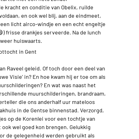
 kracht en conditie van Obelix, ruilde
voldaan, en ook wel blij, aan de eindmeet,
een licht airco-windje en een echt engeltje
) frisse drankjes serveerde. Na de lunch
 weer huiswaarts.
ottocht in Gent
n Raveel geleid. Of toch door een deel van
we Visie’ in? En hoe kwam hij er toe om als
uurschilderingen? En wat was naast het
erschillende muurschilderingen, brandraam,
verteller die ons anderhalf uur mateloos
akhuis in de Gentse binnenstad. Verzorgd,
jes op de Korenlei voor een tochtje van
t ook wel goed kon brengen. Gelukkig
voor de gelegenheid werden gebruikt als