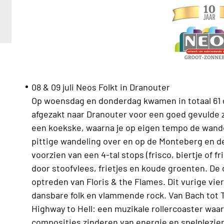
08 & 09 juli Neos Folkt in Dranouter
Op woensdag en donderdag kwamen in totaal 61
afgezakt naar Dranouter voor een goed gevulde
een koekske, waarna je op eigen tempo de wande
pittige wandeling over en op de Monteberg en 
voorzien van een 4-tal stops (frisco, biertje of f
door stoofvlees, frietjes en koude groenten. De
optreden van Floris & the Flames. Dit vurige vier
dansbare folk en vlammende rock. Van Bach tot 
Highway to Hell: een muzikale rollercoaster wa
composities zinderen van energie en spelplezie