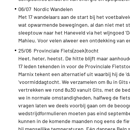
06/07 Nordic Wandelen
Met 17 wandelaars aan de start bij het voetbal
wat opwarmende bewegingen, al dan niet met s
sleeptouw naar het Haneveld via het wijngoed ‘D
Mahieu. Voor velen alweer een ontdekking van en
25/06 Provinciale Fiets(zoek)tocht
Heet, heter, heetst. De hitte blijft maar aanhoud
17 leden tekenden in voor de Provinciale Fietsto
Marnix tekent een alternatief uit waarbij hij de 
‘voormiddagtocht. We verzamelen om 8u in Gits 
vertrekken we rond 8u30 vanuit Gits, met de be
we in normale omstandigheden, halfweg de fiet
vragen laten we deels voorbij gaan om de beoogde
wedstrijdformulieren moeten pas eind septembe
kunnen in de komende maanden nog eens de fiet
bij menselijke temperaturen. Eén dappere Belg s