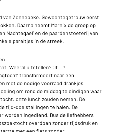
veld van Zonnebeke. Gewoontegetrouw eerst
tokken. Daarna neemt Marnix de groep op
en Nachtegael’ en de paardenstoeterij van
kele pareltjes in de streek.
en.
cht. Weeral uitstellen? Of… ?
‘dagtocht’ transformeert naar een
en met de nodige voorraad drankjes
doeling om rond de middag te eindigen waar
stocht, onze lunch zouden nemen. De
 tijd-doelstellingen te halen. De
r worden ingediend. Dus de liefhebbers
szoektocht overdoen zonder tijdsdruk en
tartte met een fiets zonder