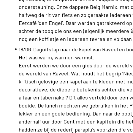
ondersteuning. Onze dappere Belg Marnix, met de
halfweg de rit van fiets en zo geraakte iedereen 
Eetcafé ‘den Engel’. Daar werden getrakteerd op 
achter de toog die ons een (eigenlijk meerdere 
nog een koffietje en iedereen tevree en voldaan
18/06 Daguitstap naar de kapel van Raveel en bo
Het was warm, warmer, warmst.
Eerst werden we door een gids door de wereld va
de wereld van Raveel. Wat houdt het begrip ‘Nieu
kritisch gelovige een kapel aan te kleden met m
decoratieve, de diepere betekenis achter die v
altaar en tabernakel? Dit alles verteld door een 
boeide. De lunch mochten we gebruiken in het P
lekker en een goeie bediening. Dan naar de boot
anderhalf uur door Gent met een kapitein die he
hadden ze bij de rederij paraplu’s voorzien die 