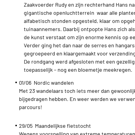
Zaakvoerder Rudy en zijn rechterhand Hans n
gigantische openluchtterrein waar alle plant
alfabetisch stonden opgesteld, klaar om opge
tuinaannemers. Daarbij ontpopte Hans zich al
de kunst verstaat om zijn enorme kennis op 
Verder ging het dan naar de serres en hangars 
gegroepeerd en klaargemaakt voor verzendin
De rondgang werd afgesloten met een gezellige
toepasselijk – nog een bloemetje meekregen.
01/06 Nordic wandelen
Met 23 wandelaars toch iets meer dan gewoonlijk
bijgedragen hebben. En weer werden we verwen
parcours!
29/05 Maandelijkse fietstocht
Wegens voorspelling van extreme temperaturen 