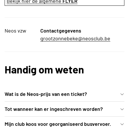
Bekijk hier de algemene
FLYER
Neos vzw
Contactgegevens
grootzonnebeke@neosclub.be
Handig om weten
Wat is de Neos-prijs van een ticket?
De voordelige Neos-prijs bedraagt 40 EUR (ipv 46
Tot wanneer kan er ingeschreven worden?
EUR). Neos palmt tribune 3 in met centraal zicht op
Inschrijven kan uiterlijk t.e.m. vrijdag 12 juni 2026 of
Mijn club koos voor georganiseerd busvervoer.
de atletiekprestaties én het hoofdpodium waar o.a.