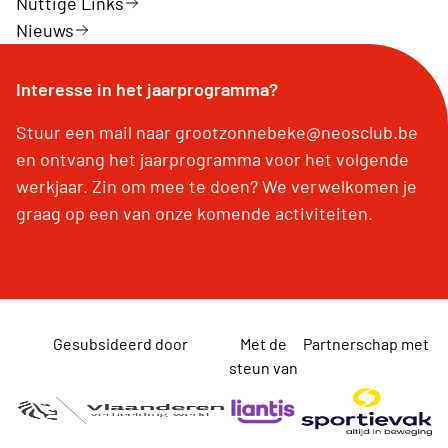
Nuttige Links
Nieuws
Interesse in het jaarprogramma?
Stuur een mail naar grootzonnebeke@neosclub.be
en ontvang het jaarprogramma voor het volgende
werkjaar. Zin om mee te doen? We verwelkomen je
graag op een van onze komende activiteiten.
Gesubsideerd door
Met de
Partnerschap met
steun van