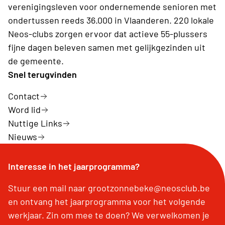
verenigingsleven voor ondernemende senioren met
ondertussen reeds 36.000 in Vlaanderen. 220 lokale
Neos-clubs zorgen ervoor dat actieve 55-plussers
fijne dagen beleven samen met gelijkgezinden uit
de gemeente.
Snel terugvinden
Contact
Word lid
Nuttige Links
Nieuws
Interesse in het jaarprogramma?
Stuur een mail naar grootzonnebeke@neosclub.be
en ontvang het jaarprogramma voor het volgende
werkjaar. Zin om mee te doen? We verwelkomen je