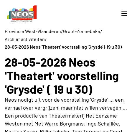
/
/
Provincie West-Vlaanderen
Groot-Zonnebeke
/
Archief activiteiten
28-05-2026 Neos 'Theatert' voorstelling 'Grysde' ( 19 u 30)
28-05-2026 Neos
'Theatert' voorstelling
'Grysde' ( 19 u 30)
Neos nodigt uit voor de voorstelling ‘Grysde’ ... een
verhaal over vergrijzen, maar niet willen vervagen ...
Een productie van Theatermakerij Het Eenzame
Westen met Met Warre Borgmans, Inge Schaillée,
Mattias Sercu, Billie Tcheke, Tom Ternest en Geert