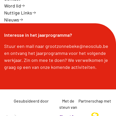
Word lid
Nuttige Links
Nieuws
Interesse in het jaarprogramma?
Stuur een mail naar grootzonnebeke@neosclub.be
en ontvang het jaarprogramma voor het volgende
werkjaar. Zin om mee te doen? We verwelkomen je
graag op een van onze komende activiteiten.
Gesubsideerd door
Met de
Partnerschap met
steun van