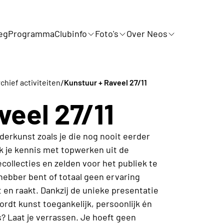
eg
Programma
Clubinfo
Foto's
Over Neos
/
chief activiteiten
Kunstuur + Raveel 27/11
veel 27/11
derkunst zoals je die nog nooit eerder
ak je kennis met topwerken uit de
écollecties en zelden voor het publiek te
hebber bent of totaal geen ervaring
 en raakt. Dankzij de unieke presentatie
rdt kunst toegankelijk, persoonlijk én
 is? Laat je verrassen. Je hoeft geen