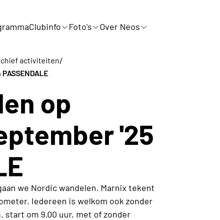
gramma
Clubinfo
Foto's
Over Neos
/
chief activiteiten
in PASSENDALE
len op
ptember '25
LE
 gaan we Nordic wandelen. Marnix tekent
lometer. Iedereen is welkom ook zonder
n. start om 9.00 uur, met of zonder