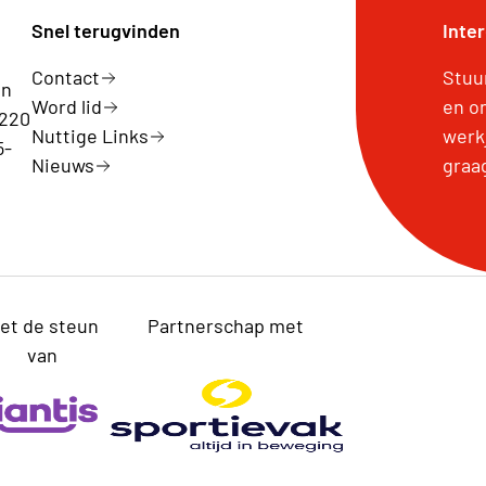
Snel terugvinden
Inte
Contact
Stuu
en
Word lid
en o
 220
Nuttige Links
werk
5-
Nieuws
graa
et de steun
Partnerschap met
van