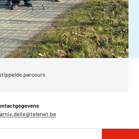
estippelde parcours
ontactgegevens
arnix.delie@telenet.be