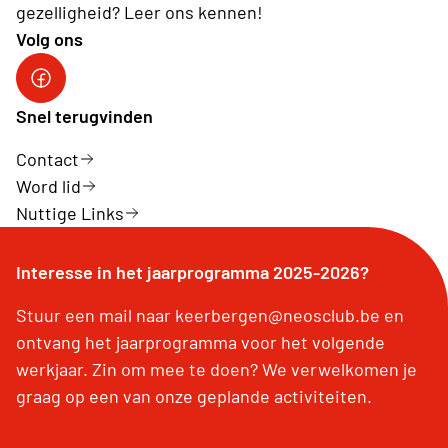
gezelligheid? Leer ons kennen!
Volg ons
Neosvzw
Snel terugvinden
Contact
Word lid
Nuttige Links
Interesse in het jaarprogramma 2025-2026?
Stuur een mail naar keerbergen@neosclub.be en
ontvang het jaarprogramma voor het volgende
werkjaar. Zin om mee te doen? We verwelkomen je
graag op een van onze geplande activiteiten.