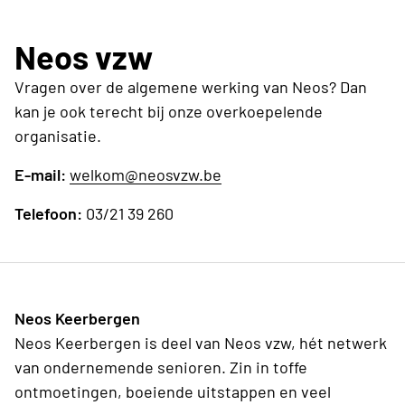
worden voornamelijk in de loop van de week
op het rekeningnummer BE16 0012 8937 0274
geprogrammeerd. De culturele evenementen
Neos vzw
daarentegen vinden doorgang op een zaterdag of
zondag.
Vragen over de algemene werking van Neos? Dan
kan je ook terecht bij onze overkoepelende
organisatie.
E-mail:
welkom@neosvzw.be
Telefoon:
03/21 39 260
Neos Keerbergen
Neos Keerbergen is deel van Neos vzw, hét netwerk
van ondernemende senioren. Zin in toffe
ontmoetingen, boeiende uitstappen en veel