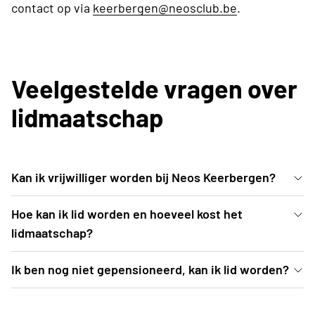
contact op via
keerbergen@neosclub.be
.
Veelgestelde vragen over
lidmaatschap
Kan ik vrijwilliger worden bij Neos Keerbergen?
Vrijwilligers zijn zeker welkom. Neem daarvoor
Hoe kan ik lid worden en hoeveel kost het
contact op via keerbergen@neosclub.be
lidmaatschap?
Het lidmaatschap bedraagt 40 euro. Je kan lid
Ik ben nog niet gepensioneerd, kan ik lid worden?
worden vanaf 1 september door te klikken op de
Iedereen is welkom. De lezingen en uitstappen
rode knop "word lid" op de website of door betaling