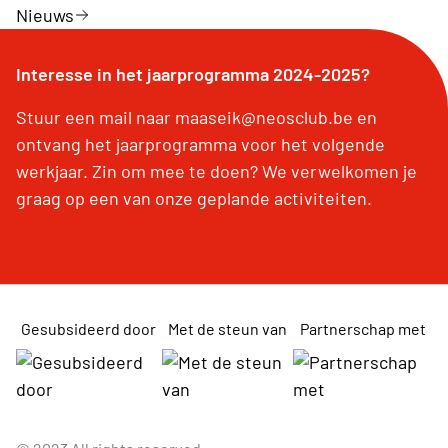
Nieuws
Interesse in het jaarprogramma 2024-2025?
Stuur een mail naar maaseik@neosclub.be en
ontvang het jaarprogramma voor het volgende
werkjaar. Zin om mee te doen? We verwelkomen je
graag op een van onze geplande activiteiten.
Gesubsideerd door
Met de steun van
Partnerschap met