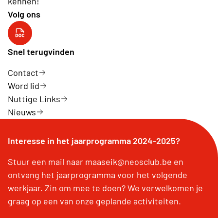
kennen!
Volg ons
Neos Maaseik
Snel terugvinden
Contact
Word lid
Nuttige Links
Nieuws
Interesse in het jaarprogramma 2024-2025?
Stuur een mail naar maaseik@neosclub.be en
ontvang het jaarprogramma voor het volgende
werkjaar. Zin om mee te doen? We verwelkomen je
graag op een van onze geplande activiteiten.