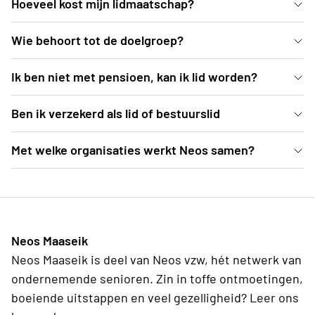
Hoeveel kost mijn lidmaatschap?
Het lidgeld voor 2026 bedraagt 38€ per persoon
Wie behoort tot de doelgroep?
[Invullen]
Ik ben niet met pensioen, kan ik lid worden?
[Invullen]
Ben ik verzekerd als lid of bestuurslid
[Invullen]
Met welke organisaties werkt Neos samen?
[Invullen]
Neos Maaseik
Neos Maaseik is deel van Neos vzw, hét netwerk van
ondernemende senioren. Zin in toffe ontmoetingen,
boeiende uitstappen en veel gezelligheid? Leer ons