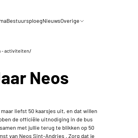
mma
Bestuursploeg
Nieuws
Overige
/
- activiteiten
Jaar Neos
 maar liefst 50 kaarsjes uit, en dat willen
bben de officiële uitnodiging in de bus
samen met jullie terug te blikken op 50
mst van Neos Sint-Andries . Zorg dat je