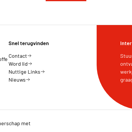
Snel terugvinden
Inte
Contact
Stuu
offe
Word lid
ontv
Nuttige Links
werk
Nieuws
graa
nerschap met