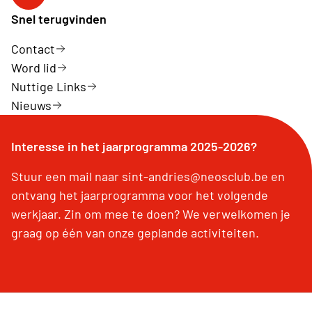
Volg ons op facebook
Snel terugvinden
Contact
Word lid
Nuttige Links
Nieuws
Interesse in het jaarprogramma 2025-2026?
Stuur een mail naar sint-andries@neosclub.be en
ontvang het jaarprogramma voor het volgende
werkjaar. Zin om mee te doen? We verwelkomen je
graag op één van onze geplande activiteiten.