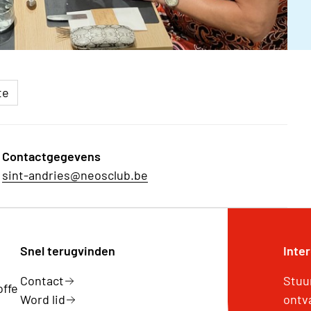
te
Contactgegevens
sint-andries@neosclub.be
Snel terugvinden
Inte
Contact
Stuu
offe
Word lid
ontv