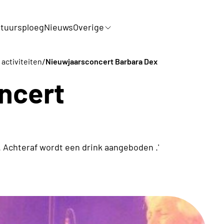
tuursploeg
Nieuws
Overige
/
 activiteiten
Nieuwjaarsconcert Barbara Dex
ncert
 Achteraf wordt een drink aangeboden .'