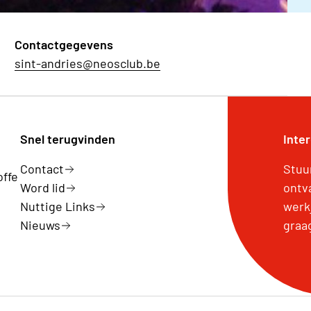
Contactgegevens
sint-andries@neosclub.be
Snel terugvinden
Inte
Contact
Stuu
offe
Word lid
ontv
Nuttige Links
werk
Nieuws
graa