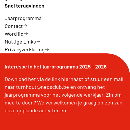
Snel terugvinden
Jaarprogramma
Contact
Word lid
Nuttige Links
Privacyverklaring
Interesse in het jaarprogramma 2025 - 2026
Download het via de link hiernaast of stuur een mail
naar turnhout@neosclub.be en ontvang het
jaarprogramma voor het volgende werkjaar. Zin om
mee te doen? We verwelkomen je graag op een van
onze geplande activiteiten.