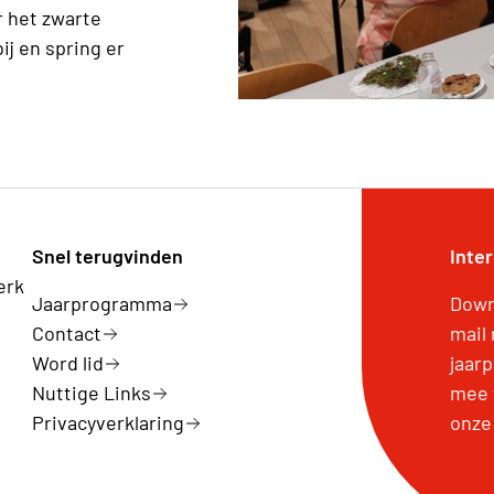
r het zwarte
j en spring er
Snel terugvinden
Inte
erk
Jaarprogramma
Downl
Contact
mail
Word lid
jaar
Nuttige Links
mee 
Privacyverklaring
onze