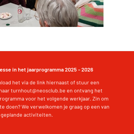
resse in het jaarprogramma 2025 - 2026
oad het via de link hiernaast of stuur een
 naar turnhout@neosclub.be en ontvang het
programma voor het volgende werkjaar. Zin om
te doen? We verwelkomen je graag op een van
 geplande activiteiten.