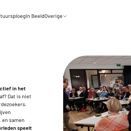
tuursploeg
In Beeld
Overige
ctief in het
af? Dat is niet
rdezoekers.
ijven
n, en samen
erleden speelt