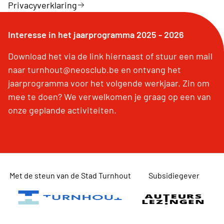
Privacyverklaring
Interesse in het jaarprogramma 2025 - 2026
Download het via de link hiernaast of stuur een mail
naar turnhout@neosclub.be en ontvang het
jaarprogramma voor het volgende werkjaar. Zin om
mee te doen? We verwelkomen je graag op een van
onze geplande activiteiten.
Met de steun van de Stad Turnhout
Subsidiegever