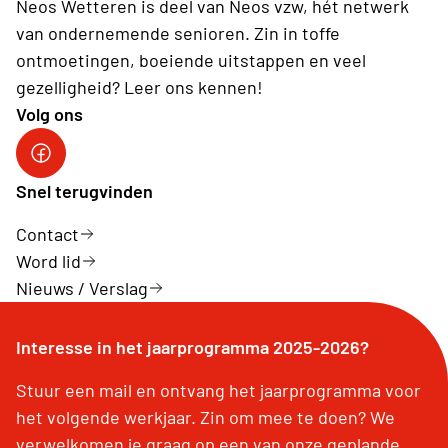
Neos Wetteren is deel van Neos vzw, hét netwerk
van ondernemende senioren. Zin in toffe
ontmoetingen, boeiende uitstappen en veel
gezelligheid? Leer ons kennen!
Volg ons
Snel terugvinden
Contact
Word lid
Nieuws / Verslag
Interesse in het jaarprogramma 2025-2026?
Stuur een mail en ontvang het jaarprogramma voor
het volgende werkjaar. Zin om mee te doen? We
verwelkomen je graag op een van onze geplande