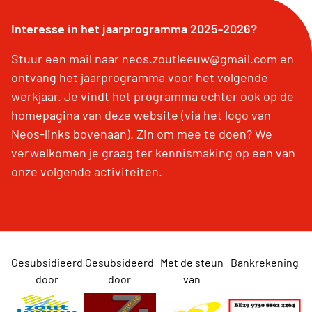
Interesse in het jaarprogramma 2025-2026?
Stuur een mail naar neos.zoutleeuw@gmail.com en
ontvang het jaarprogramma voor het volgende
werkjaar. Je vindt het programma echter ook op de
homepagina van deze website (via het logo van
Neos-links bovenaan). Zin om mee te doen? We
verwelkomen je graag ter kennismaking op een van
onze volgende activiteiten.
Gesubsidieerd
Gesubsideerd
Met de steun
Bankrekening
door
door
van