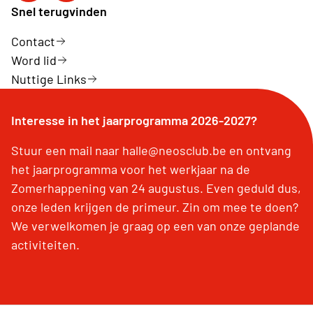
Snel terugvinden
Contact
Word lid
Nuttige Links
Interesse in het jaarprogramma 2026-2027?
Stuur een mail naar halle@neosclub.be en ontvang
het jaarprogramma voor het werkjaar na de
Zomerhappening van 24 augustus. Even geduld dus,
onze leden krijgen de primeur. Zin om mee te doen?
We verwelkomen je graag op een van onze geplande
activiteiten.