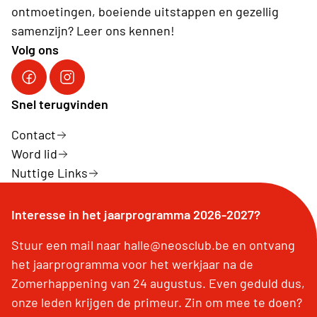
ontmoetingen, boeiende uitstappen en gezellig
samenzijn? Leer ons kennen!
Volg ons
Facebook Neos Halle
Instagram Neos Halle
Snel terugvinden
Contact
Word lid
Nuttige Links
Interesse in het jaarprogramma 2026-2027?
Stuur een mail naar halle@neosclub.be en ontvang
het jaarprogramma voor het werkjaar na de
Zomerhappening van 24 augustus. Even geduld dus,
onze leden krijgen de primeur. Zin om mee te doen?