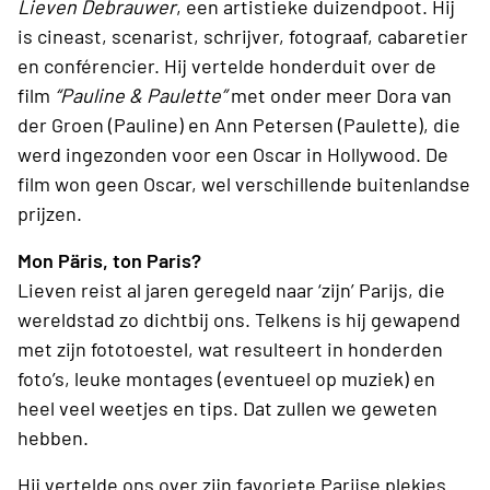
Lieven Debrauwer
, een artistieke duizendpoot. Hij
is cineast, scenarist, schrijver, fotograaf, cabaretier
en conférencier. Hij vertelde honderduit over de
film
“Pauline & Paulette”
met onder meer Dora van
der Groen (Pauline) en Ann Petersen (Paulette), die
werd ingezonden voor een Oscar in Hollywood. De
film won geen Oscar, wel verschillende buitenlandse
prijzen.
Mon Päris, ton Paris?
Lieven reist al jaren geregeld naar ‘zijn’ Parijs, die
wereldstad zo dichtbij ons. Telkens is hij gewapend
met zijn fototoestel, wat resulteert in honderden
foto’s, leuke montages (eventueel op muziek) en
heel veel weetjes en tips. Dat zullen we geweten
hebben.
Hij vertelde ons over zijn favoriete Parijse plekjes