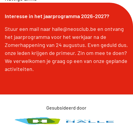
Interesse in het jaarprogramma 2026-2027?
Stuur een mail naar halle@neosclub.be en ontvang
het jaarprogramma voor het werkjaar na de
Zomerhappening van 24 augustus. Even geduld dus,
onze leden krijgen de primeur. Zin om mee te doen?
We verwelkomen je graag op een van onze geplande
activiteiten.
Gesubsideerd door