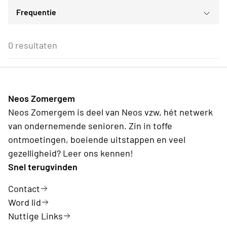
Culturele evenementen
Frequentie
Voor iedereen
ma
di
wo
do
vr
za
zo
Voor alle Neos leden
27
28
29
30
31
1
2
Eenmalig
Voor Neos leden van de eigen afdeling
3
4
5
6
7
8
9
0 resultaten
Wederkerend
10
11
12
13
14
15
16
17
18
19
20
21
22
23
24
25
26
27
28
29
30
31
1
2
3
4
5
6
Neos Zomergem
Vandaag
Wissen
Neos Zomergem is deel van Neos vzw, hét netwerk
van ondernemende senioren. Zin in toffe
ontmoetingen, boeiende uitstappen en veel
gezelligheid? Leer ons kennen!
Snel terugvinden
Contact
Word lid
Nuttige Links