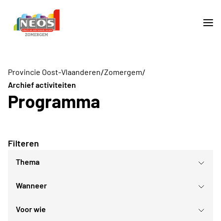
/
/
Provincie Oost-Vlaanderen
Zomergem
Archief activiteiten
Programma
Filteren
Thema
Wanneer
Culturele daguitstappen
Gezellig samenzijn
Voor wie
Lezingen
augustus
2026