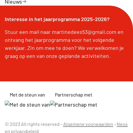
Nieuws
Interesse in het jaarprogramma 2025-2026?
Stuur een mail naar martinedees53@gmail.com en
ontvang het jaarprogramma voor het volgende
werkjaar. Zin om mee te doen? We verwelkomen je
graag op een van onze geplande activiteiten.
Met de steun van
Partnerschap met
© 2023 All rights reserved -
Algemene voorwaarden
-
Neos
en privacybeleid