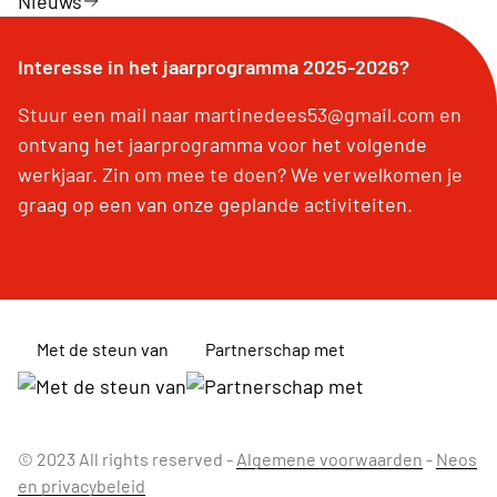
Nieuws
Interesse in het jaarprogramma 2025-2026?
Stuur een mail naar martinedees53@gmail.com en
ontvang het jaarprogramma voor het volgende
werkjaar. Zin om mee te doen? We verwelkomen je
graag op een van onze geplande activiteiten.
Met de steun van
Partnerschap met
© 2023 All rights reserved -
Algemene voorwaarden
-
Neos
en privacybeleid