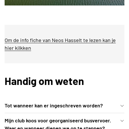
Om de info fiche van Neos Hasselt te lezen kan je
hier kilkken
Handig om weten
Tot wanneer kan er ingeschreven worden?
Inschrijven kan uiterlijk t.e.m. vrijdag 5 juni 2026 of
Mijn club koos voor georganiseerd busvervoer.
tot zolang de voorraad strekt.
Waar en wanneer dienen we op te stappen?