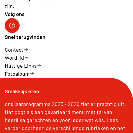
zijn.
Volg ons
Neos Hasselt
Snel terugvinden
Contact
Word lid
Nuttige Links
Fotoalbum
Smakelijk eten
ons jaarprogramma 2025 - 2026 ziet er prachtig uit.
Het oogt als een gevarieerd menu met tal van
heerlijke gerechten en voor ieder wat wils. Lees
verder doorheen de verschillende rubrieken en het