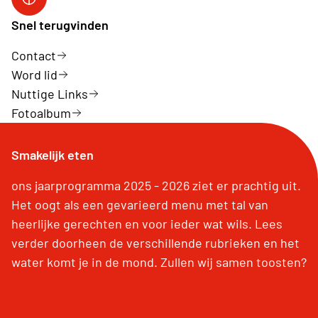
Neos Hasselt
Snel terugvinden
Contact
Word lid
Nuttige Links
Fotoalbum
Smakelijk eten
ons jaarprogramma 2025 - 2026 ziet er prachtig uit.
Het oogt als een gevarieerd menu met tal van
heerlijke gerechten en voor ieder wat wils. Lees
verder doorheen de verschillende rubrieken en het
water komt je in de mond. Zullen wij samen toosten?