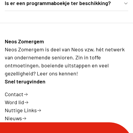
Ja, er is een pauze voorzien van een 25-tal minuten
Is er een programmaboekje ter beschikking?
concert.
Ter plekke deelt de organisatie programmaboekjes
uit, waarvoor een vrije bijdrage kan gegeven
worden.
Neos Zomergem
Neos Zomergem is deel van Neos vzw, hét netwerk
van ondernemende senioren. Zin in toffe
ontmoetingen, boeiende uitstappen en veel
gezelligheid? Leer ons kennen!
Snel terugvinden
Contact
Word lid
Nuttige Links
Nieuws