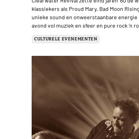
Clearwater Revival zette eind jaren ’60 de w
klassiekers als Proud Mary, Bad Moon Rising
unieke sound en onweerstaanbare energie
avond vol muziek en sfeer en pure rock 'n ro
CULTURELE EVENEMENTEN