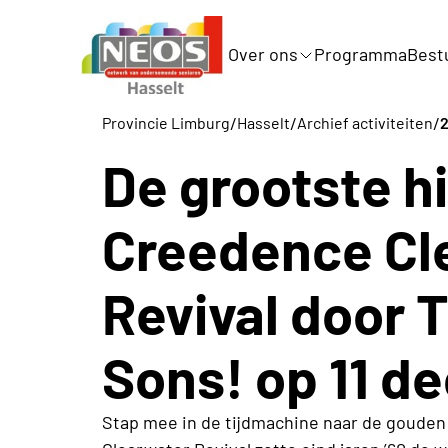
Over ons
Programma
Best
/
/
/
Provincie Limburg
Hasselt
Archief activiteiten
De grootste hi
Creedence Cl
Revival door 
Sons! op 11 
Stap mee in de tijdmachine naar de gouden