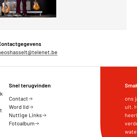
Contactgegevens
neoshasselt@telenet.be
Snel terugvinden
Smak
rk
Contact
ons 
Word lid
uit.
t
Nuttige Links
heer
Fotoalbum
verd
wate