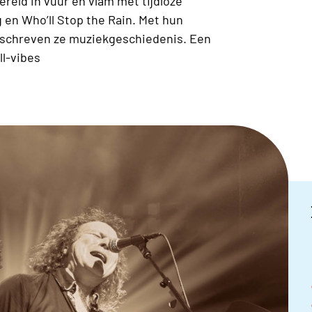
ereld in vuur en vlam met tijdloze
 en Who’ll Stop the Rain. Met hun
 schreven ze muziekgeschiedenis. Een
ll-vibes