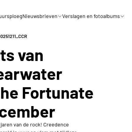
uursploeg
Nieuwsbrieven
Verslagen en fotoalbums
20251211_CCR
ts van
earwater
The Fortunate
december
 jaren van de rock! Creedence