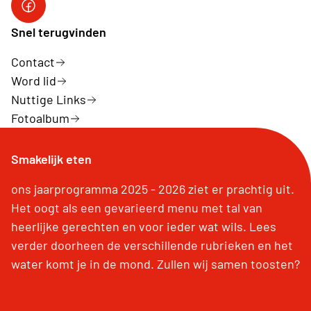
Neos Hasselt
Snel terugvinden
Contact
Word lid
Nuttige Links
Fotoalbum
Smakelijk eten
ons jaarprogramma 2025 - 2026 ziet er prachtig uit.
Het oogt als een gevarieerd menu met tal van
heerlijke gerechten en voor ieder wat wils. Lees
verder doorheen de verschillende rubrieken en het
water komt je in de mond. Zullen wij samen toosten?