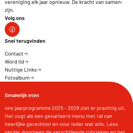
vereniging elk jaar opnieuw. De kracht van samen-
zijn.
Volg ons
Neos Hasselt
Snel terugvinden
Contact
Word lid
Nuttige Links
Fotoalbum
Smakelijk eten
ons jaarprogramma 2025 - 2026 ziet er prachtig uit.
Het oogt als een gevarieerd menu met tal van
heerlijke gerechten en voor ieder wat wils. Lees
verder doorheen de verschillende rubrieken en het