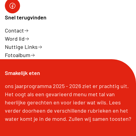
Neos Hasselt
Snel terugvinden
Contact
Word lid
Nuttige Links
Fotoalbum
Smakelijk eten
ons jaarprogramma 2025 - 2026 ziet er prachtig uit.
Het oogt als een gevarieerd menu met tal van
heerlijke gerechten en voor ieder wat wils. Lees
verder doorheen de verschillende rubrieken en het
water komt je in de mond. Zullen wij samen toosten?