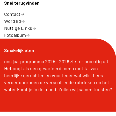
Snel terugvinden
Contact
Word lid
Nuttige Links
Fotoalbum
Smakelijk eten
ons jaarprogramma 2025 - 2026 ziet er prachtig uit.
Het oogt als een gevarieerd menu met tal van
heerlijke gerechten en voor ieder wat wils. Lees
verder doorheen de verschillende rubrieken en het
water komt je in de mond. Zullen wij samen toosten?