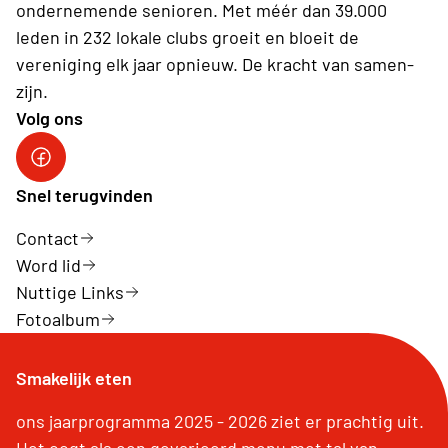
ondernemende senioren. Met méér dan 39.000
leden in 232 lokale clubs groeit en bloeit de
vereniging elk jaar opnieuw. De kracht van samen-
zijn.
Volg ons
Neos Hasselt
Snel terugvinden
Contact
Word lid
Nuttige Links
Fotoalbum
Smakelijk eten
ons jaarprogramma 2025 - 2026 ziet er prachtig uit.
Het oogt als een gevarieerd menu met tal van