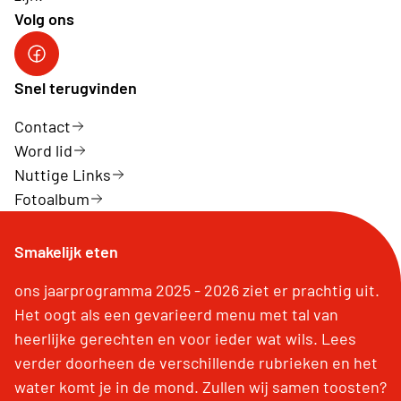
Volg ons
Neos Hasselt
Snel terugvinden
Contact
Word lid
Nuttige Links
Fotoalbum
Smakelijk eten
ons jaarprogramma 2025 - 2026 ziet er prachtig uit.
Het oogt als een gevarieerd menu met tal van
heerlijke gerechten en voor ieder wat wils. Lees
verder doorheen de verschillende rubrieken en het
water komt je in de mond. Zullen wij samen toosten?