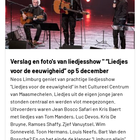
Verslag en foto's van liedjesshow " “Liedjes
voor de eeuwigheid” op 5 december
Neos Limburg geniet van prachtige liedjesshow
“Liedjes voor de eeuwigheid” in het Cultureel Centrum
van Maasmechelen. Liedjes uit de eigen jonge jaren
stonden centraal en werden vlot meegezongen.
Uitvoerders waren Jean Bosco Safari en Kris Baert
met liedjes van Tom Manders, Luc Devos, Kris De
Bruyne, Ramses Shaffy, Zjef Vanuytsel, Wim
Sonneveld, Toon Hermans, Louis Neefs, Bart Van den
Bossche? En op het einde de klapper “Limburg allein”