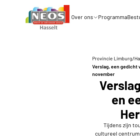
Over ons
Programma
Best
/
Provincie Limburg
Ha
Verslag, een gedicht 
november
Verslag
en ee
Her
Tijdens zijn t
cultureel centrum