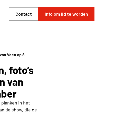
Contact
Info om lid te worden
 van Veen op 8
, foto’s
en van
mber
 planken in het
an de show, die de