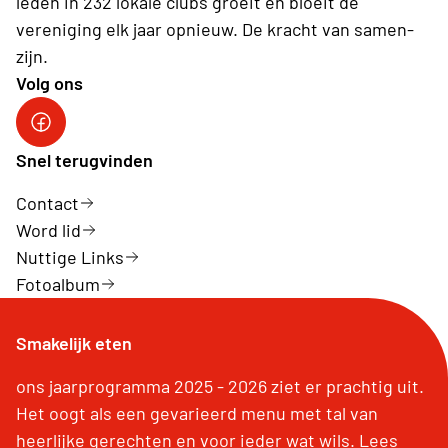
leden in 232 lokale clubs groeit en bloeit de
vereniging elk jaar opnieuw. De kracht van samen-
zijn.
Volg ons
Neos Hasselt
Snel terugvinden
Contact
Word lid
Nuttige Links
Fotoalbum
Smakelijk eten
ons jaarprogramma 2025 - 2026 ziet er prachtig uit.
Het oogt als een gevarieerd menu met tal van
heerlijke gerechten en voor ieder wat wils. Lees