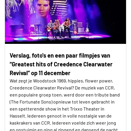
Verslag, foto's en een paar filmpjes van
“Greatest hits of Creedence Clearwater
Revival” op 11 december
Wat zegt je Woodstock 1969, hippies, flower power,
Creedence Clearwater Revival? De muziek van CCR,
een populaire groep toen, werd door een tribute band
(The Fortunate Sons) opnieuw tot leven gebracht in
een spetterende show in het Trixxo Theater in
Hasselt. Iedereen genoot in volle nostalgie van de
kaskrakers van CCR. Iedereen voelde zich weer jong
en onstuimig en ging al zingend en dansend de nacht